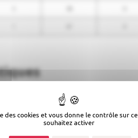
3
38
0
1
67
0
tiques
né
ise des cookies et vous donne le contrôle sur 
t
souhaitez activer