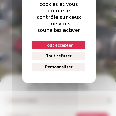
cookies et vous
Une question concernant votre
donne le
logement ?
contrôle sur ceux
que vous
Comment faire une réclamation ? Qui doit s'occuper des réparations
souhaitez activer
dans mon logement ? Comment payer mon loyer ?
Tout accepter
Foire aux questions
Nous contacter
Tout refuser
Personnaliser
Pour suivre notre actualité
Inscrivez-vous à notre newsletter