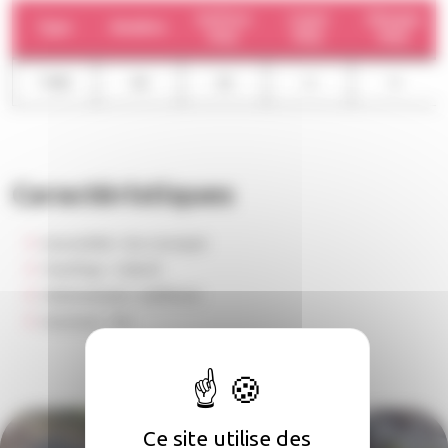
Surface
Loyer
Charges
Type
Nombre
moy.
moy.
moy.
T1BIS
58
30
0
0
Caractéristiques
Accessibilité :
Non renseigné
Chauffage :
Collectif
Stationnement :
Indifférent
Ascenseur :
Oui
Ce site utilise des