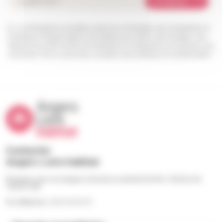
Je m'abonne
Les informations recueillies à partir de ce formulaire sont enregistrées et
transmises à l’équipe Angers Loire habitat pour traiter votre message. Vous
disposez d’un droit d’accès, de rectification et d’opposition aux données vous
concernant. Pour en savoir plus, consultez notre politique de confidentialité.
*
Contacter
Angers Loire habitat
Échangez avec nos équipes du lundi au vendredi de 9h à 12h30 et de
13h30 à 18h
Par téléphone : 02 41 23 57 57