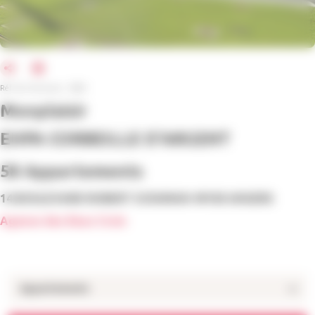
Réf. de l'annonce : 9904
Monplaisir
EHPA CORBEILLE D'ARGENT
58 Appartements
14 BOULEVARD ROBERT SCHUMAN 49100 ANGERS
Agence des Deux Croix
Appartements