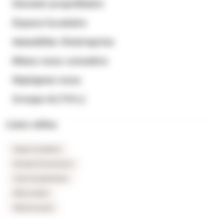
Devenir propriétaire
Espace locataire
Immobilier d’entreprise
Mieux nous connaitre
Rejoignez-nous
Groupe ALTHI
Liens utiles
Espace locataires
Extranet fournisseurs
Carte du patrimoine
FAQ Location
FAQ Accession