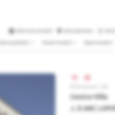
Mieux nous connaitre
Notre patrimoine
Notre
venir propriétaire
Devenir locataire
Espace locataire
Réf. de l'annonce : 1600
Centre-Ville
J. D ARC LOP