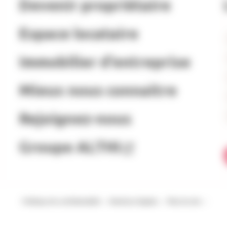
Devenir propriétaire
Espace locataire
Immobilier d’entreprise
Mieux nous connaitre
Rejoignez-nous
Groupe ALTHI
Politique de confidentialité
Mentions légales
Plan du site