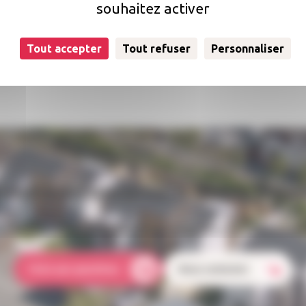
souhaitez activer
llectif
Tout accepter
Tout refuser
Personnaliser
uestion concernant votre loge
ion ? Qui doit s'occuper des réparations dans mon logement 
Foire aux questions
Nous contacter