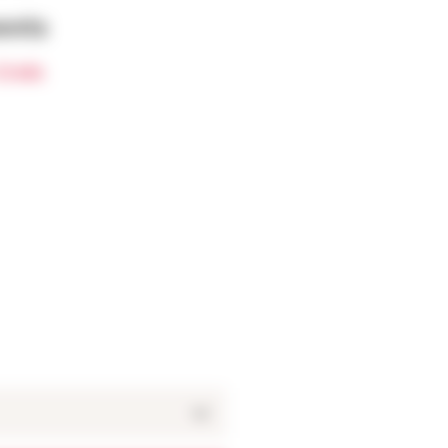
ents
Croix