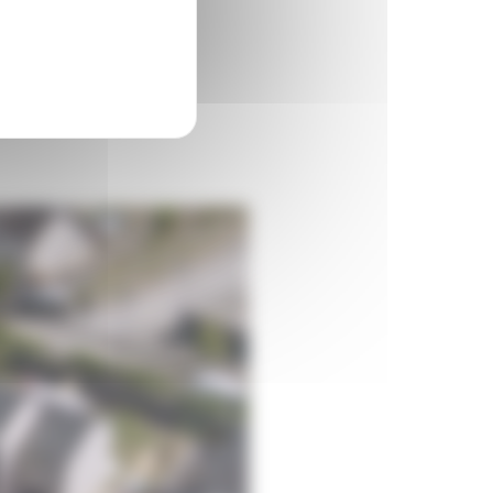
ment ?
? Comment payer mon loyer ?