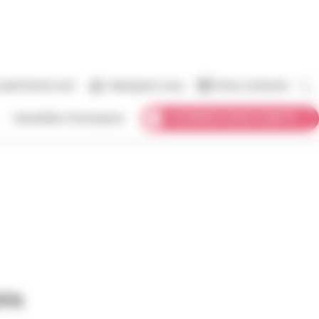
 patrimoine vert
Rejoignez-nous
Nous contacter
ACCÉDER À MON COMPTE
Immobilier d’entreprise
OFA