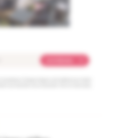
Je m'abonne
et transmises à l’équipe Angers Loire habitat pour traiter
sition aux données vous concernant. Pour en savoir plus,