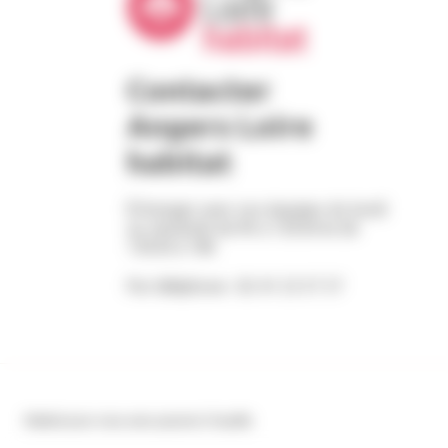
Contacter
Angers Loire
habitat
Échangez avec nos équipes du lundi
au vendredi de 9h à 12h30 et de
13h30 à 18h
Par téléphone : 02 41 23 57 57
Réalisé pour vous avec passion | Voyelle