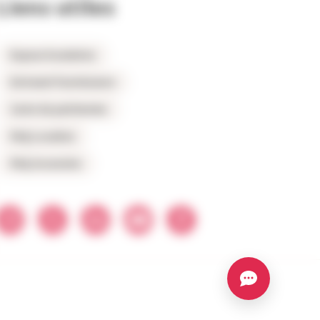
Liens utiles
Espace locataires
Extranet fournisseurs
Carte du patrimoine
FAQ Location
FAQ Accession