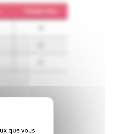
.
Charges moy.
60
87
97
ceux que vous