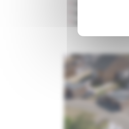
Chauffage :
Individuel et co
Stationnement :
Parkings
Ascenseur :
Non
Une q
Comment faire une réclamat