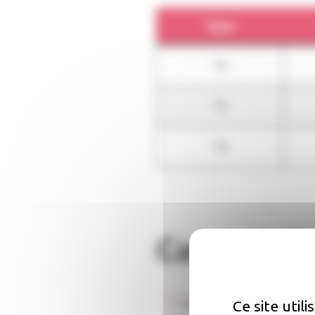
Type
T2
T3
T4
Caractéris
Accessibilité :
Non renseig
Ce site util