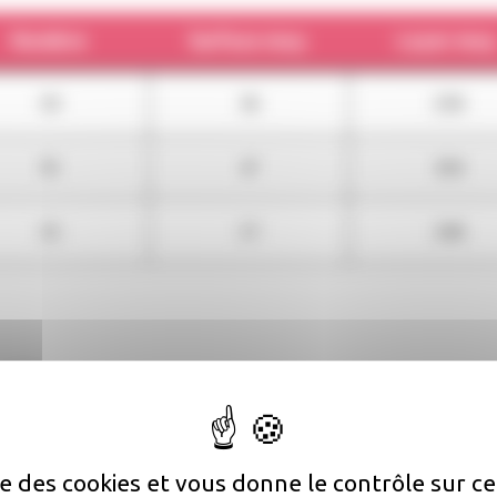
Nombre
Surface moy.
Loyer moy
50
36
258
95
47
304
35
57
348
tiques
né
ise des cookies et vous donne le contrôle sur 