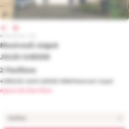
Réf. de l'annonce : 9778
Montreuil-Juigné
JULES GUESDE
2 Pavillons
4 IMPASSE JULES GUESDE 49460 Montreuil-Juigné
Agence des Deux Rives
Pavillons