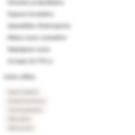
Devenir propriétaire
Espace locataire
Immobilier d’entreprise
Mieux nous connaitre
Rejoignez-nous
Groupe ALTHI
Liens utiles
Espace locataires
Extranet fournisseurs
Carte du patrimoine
FAQ Location
FAQ Accession