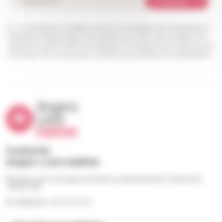
Je m'abonne
Les informations recueillies à partir de ce formulaire sont enregistrées et
transmises à l’équipe Angers Loire habitat pour traiter votre message. Vous
disposez d’un droit d’accès, de rectification et d’opposition aux données vous
concernant. Pour en savoir plus, consultez notre politique de confidentialité.
*
Contacter
Angers Loire habitat
Échangez avec nos équipes du lundi au vendredi de 9h à 12h30 et de
13h30 à 18h
Par téléphone : 02 41 23 57 57