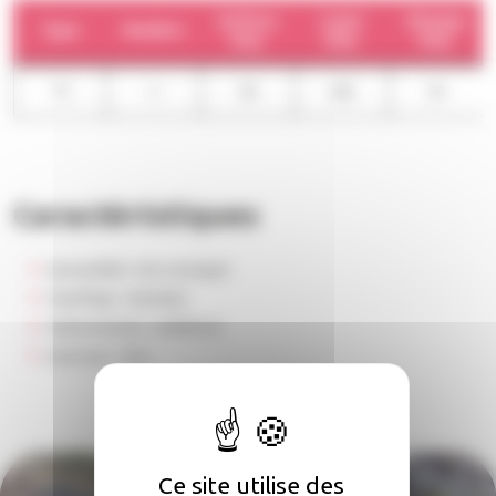
Surface
Loyer
Charges
Type
Nombre
moy.
moy.
moy.
T5
2
94
645
43
Caractéristiques
Accessibilité :
Non renseigné
Chauffage :
Individuel
Stationnement :
Indifférent
Ascenseur :
Non
Ce site utilise des