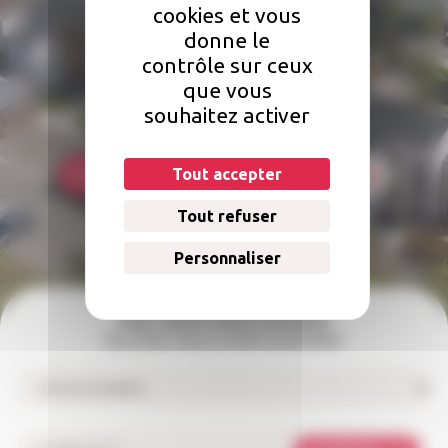
cookies et vous
Une question concernant votre
donne le
logement ?
contrôle sur ceux
que vous
Comment faire une réclamation ? Qui doit s'occuper des réparations
souhaitez activer
dans mon logement ? Comment payer mon loyer ?
Tout accepter
Foire aux questions
Nous contacter
Tout refuser
Personnaliser
Pour suivre notre actualité
Inscrivez-vous à notre newsletter