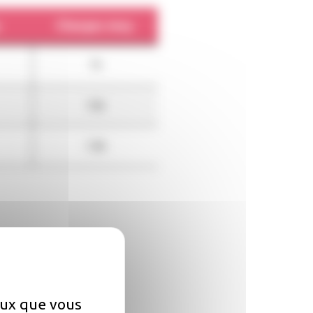
.
Charges moy.
75
106
138
ceux que vous