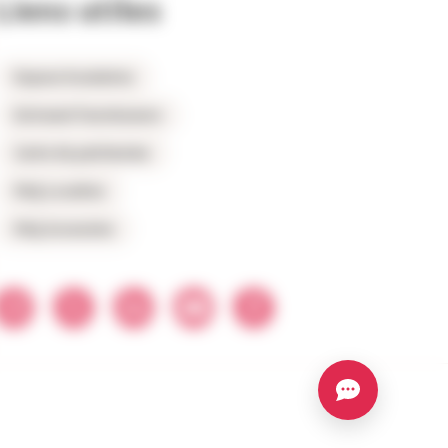
Liens utiles
Espace locataires
Extranet fournisseurs
Carte du patrimoine
FAQ Location
FAQ Accession