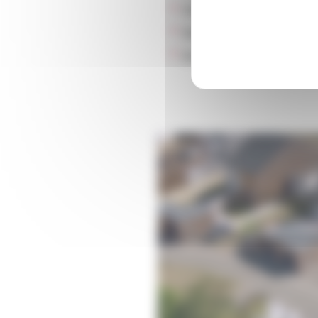
Chauffage :
Individuel et co
Stationnement :
Parkings
Ascenseur :
Non
Une q
Comment faire une réclamat