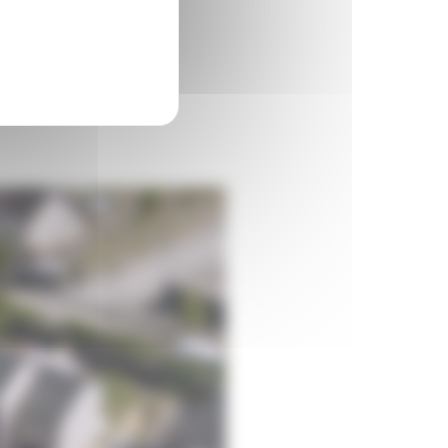
ment ?
? Comment payer mon loyer ?