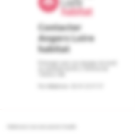
Contacter
Angers Loire
habitat
Échangez avec nos équipes du lundi
au vendredi de 9h à 12h30 et de
13h30 à 18h
Par téléphone : 02 41 23 57 57
Réalisé pour vous avec passion | Voyelle