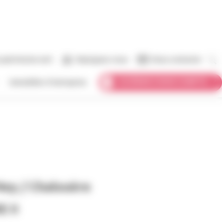
 patrimoine vert
Rejoignez-nous
Nous contacter
ACCÉDER À MON COMPTE
Immobilier d’entreprise
Ney / Chalouère
 II