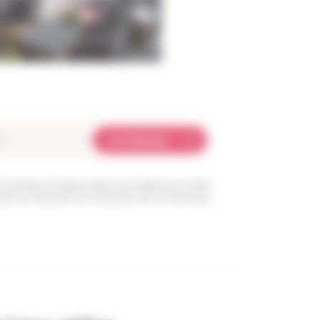
Je m'abonne
et transmises à l’équipe Angers Loire habitat pour traiter
sition aux données vous concernant. Pour en savoir plus,