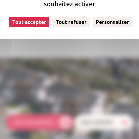
souhaitez activer
llectif
Tout accepter
Tout refuser
Personnaliser
uestion concernant votre loge
ion ? Qui doit s'occuper des réparations dans mon logement 
Foire aux questions
Nous contacter