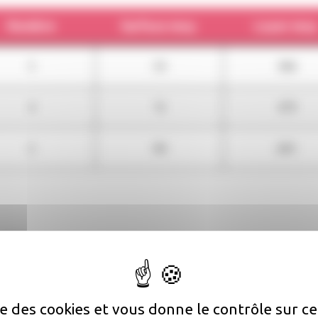
Nombre
Surface moy.
Loyer moy
5
53
366
4
72
479
2
90
601
tiques
né
ise des cookies et vous donne le contrôle sur 