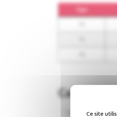
Type
T2
T3
T4
Caractéris
Accessibilité :
Non renseig
Ce site util