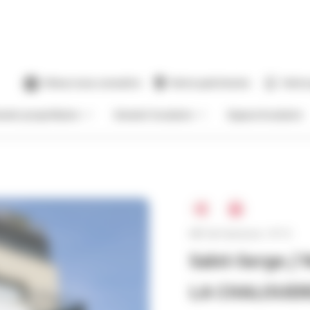
Mieux nous connaitre
Notre patrimoine
Notre
venir propriétaire
Devenir locataire
Espace locataire
Réf. de l'annonce : 9715
Saint-Serge / 
LA CHALOUERE