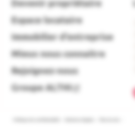
Devenir propriétaire
Espace locataire
Immobilier d’entreprise
Mieux nous connaitre
Rejoignez-nous
Groupe ALTHI
Politique de confidentialité
Mentions légales
Plan du site