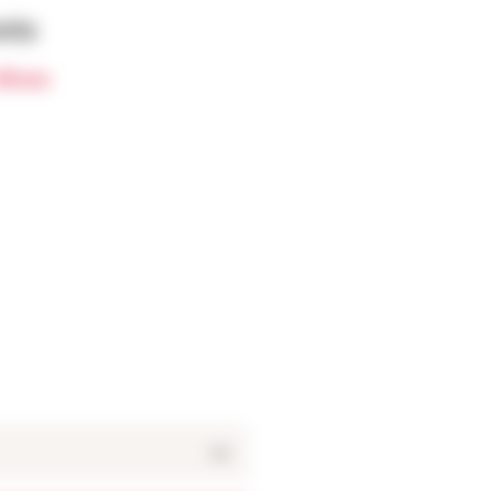
nts
Rives