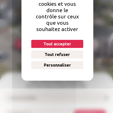
cookies et vous
Une question concernant votre
donne le
logement ?
contrôle sur ceux
que vous
Comment faire une réclamation ? Qui doit s'occuper des réparations
souhaitez activer
dans mon logement ? Comment payer mon loyer ?
Tout accepter
Foire aux questions
Nous contacter
Tout refuser
Personnaliser
Pour suivre notre actualité
Inscrivez-vous à notre newsletter