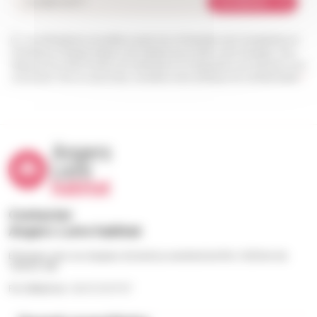
Je m'abonne
Les informations recueillies à partir de ce formulaire sont enregistrées et
transmises à l’équipe Angers Loire habitat pour traiter votre message. Vous
disposez d’un droit d’accès, de rectification et d’opposition aux données vous
concernant. Pour en savoir plus, consultez notre politique de confidentialité.
*
Contacter
Angers Loire habitat
Échangez avec nos équipes du lundi au vendredi de 9h à 12h30 et de
13h30 à 18h
Par téléphone : 02 41 23 57 57