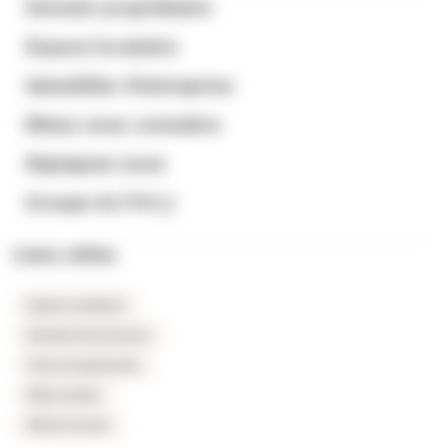
Devenir propriétaire
Espace locataire
Immobilier d’entreprise
Mieux nous connaitre
Rejoignez-nous
Groupe ALTHI
Liens utiles
Espace locataires
Extranet fournisseurs
Carte du patrimoine
FAQ Location
FAQ Accession