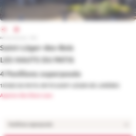
Réf. de l'annonce : 9752
Saint-Léger-des-Bois
LES HAUTS DU PATIS
4 Pavillons superposés
18 RUE DU PATIS 49170 SAINT-LÉGER-DE-LINIÈRES
Agence des Deux Lacs
Pavillons superposés