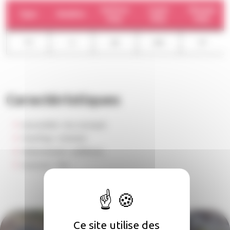
Surface
Loyer
Charges
Type
Nombre
moy.
moy.
moy.
T3
4
63
441
27
Caractéristiques
Accessibilité :
Non renseigné
Chauffage :
Individuel
Stationnement :
Indifférent
Ascenseur :
Non
Ce site utilise des