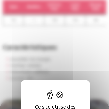
Surface
Loyer
Charges
Type
Nombre
moy.
moy.
moy.
T6
1
133
712
60
Caractéristiques
Accessibilité :
Non renseigné
Chauffage :
Individuel
Stationnement :
Indifférent
Ascenseur :
Non
Ce site utilise des