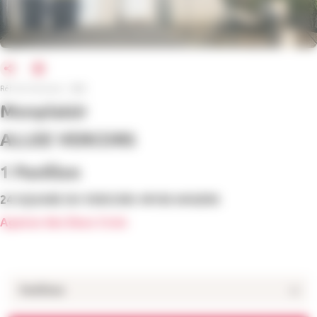
Réf. de l'annonce : 3802
Monplaisir
ALLEE VERCORS
1 Pavillon
24 SQUARE DU VERCORS 49100 ANGERS
Agence des Deux Croix
Pavillons