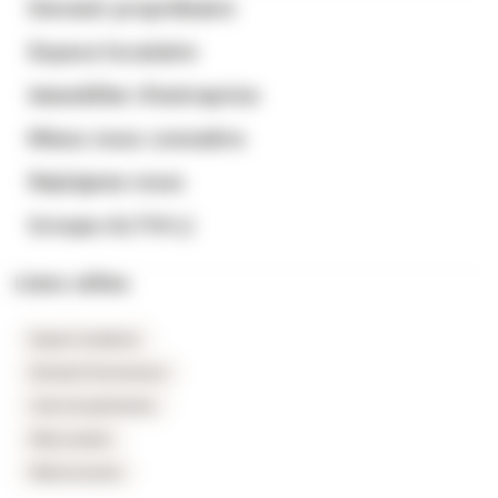
Devenir propriétaire
Espace locataire
Immobilier d’entreprise
Mieux nous connaitre
Rejoignez-nous
Groupe ALTHI
Liens utiles
Espace locataires
Extranet fournisseurs
Carte du patrimoine
FAQ Location
FAQ Accession