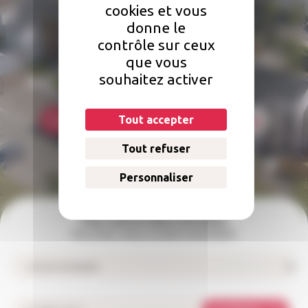
cookies et vous
Une question concernant votre
donne le
logement ?
contrôle sur ceux
que vous
Comment faire une réclamation ? Qui doit s'occuper des réparations
souhaitez activer
dans mon logement ? Comment payer mon loyer ?
Tout accepter
Foire aux questions
Nous contacter
Tout refuser
Personnaliser
Pour suivre notre actualité
Inscrivez-vous à notre newsletter