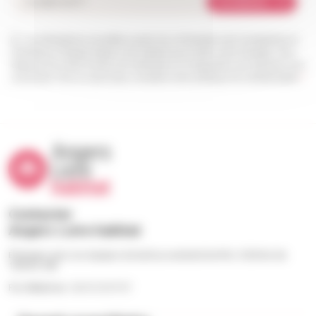
Je m'abonne
Les informations recueillies à partir de ce formulaire sont enregistrées et
transmises à l’équipe Angers Loire habitat pour traiter votre message. Vous
disposez d’un droit d’accès, de rectification et d’opposition aux données vous
concernant. Pour en savoir plus, consultez notre politique de confidentialité.
*
Contacter
Angers Loire habitat
Échangez avec nos équipes du lundi au vendredi de 9h à 12h30 et de
13h30 à 18h
Par téléphone : 02 41 23 57 57