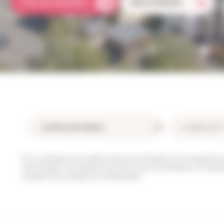
Foire aux questions
Nous contacter
Les informations recueillies à partir de ce formulaire sont enregistrées 
votre message. Vous disposez d’un droit d’accès, de rectification et d’oppo
consultez notre politique de confidentialité.
*