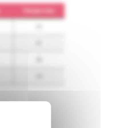
.
Charges moy.
63
81
89
94