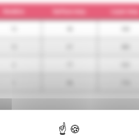
Nombre
Surface moy.
Loyer moy
12
46
342
12
67
483
2
77
555
1
96
710
tiques