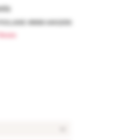
nts
POILANE 49000 ANGERS
Roses