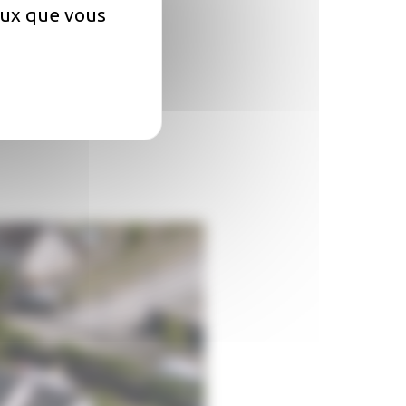
ceux que vous
ment ?
? Comment payer mon loyer ?