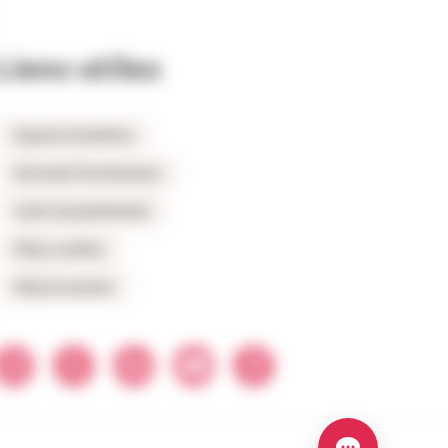
Liens utiles
Espace locataires
Extranet fournisseurs
Carte du patrimoine
FAQ Location
FAQ Accession