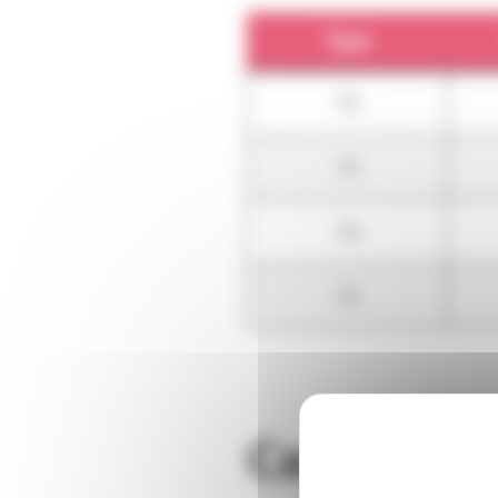
Type
T2
T3
T4
T5
Caractéris