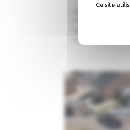
Ce site util
Accessibilité :
Non renseig
Chauffage :
Individuel
Stationnement :
Garages
Ascenseur :
Oui
Une q
Comment faire une réclamat