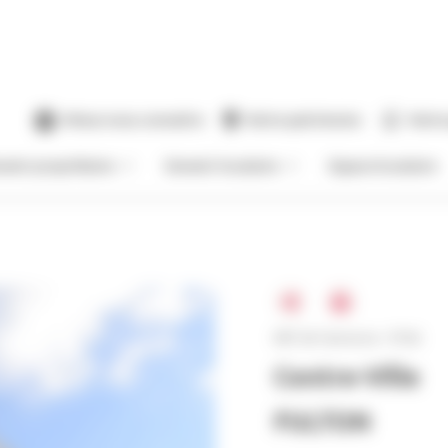
Mieux nous connaitre
Notre patrimoine
Notre
venir propriétaire
Devenir locataire
Espace locataire
Réf. de l'annonce : 9766
Centre-Ville
FULTON