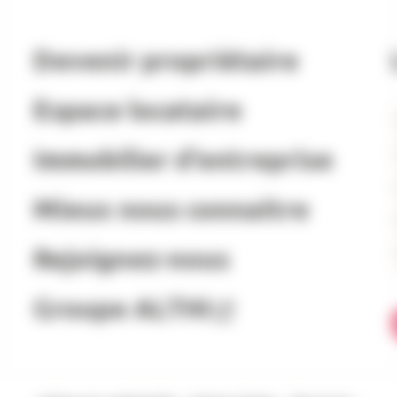
Devenir propriétaire
Espace locataire
Immobilier d’entreprise
Mieux nous connaitre
Rejoignez-nous
Groupe ALTHI