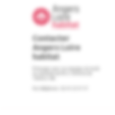
Contacter
Angers Loire
habitat
Échangez avec nos équipes du lundi
au vendredi de 9h à 12h30 et de
13h30 à 18h
Par téléphone : 02 41 23 57 57