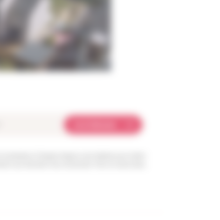
Je m'abonne
et transmises à l’équipe Angers Loire habitat pour traiter
sition aux données vous concernant. Pour en savoir plus,