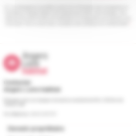
Les informations recueillies à partir de ce formulaire sont enregistrées et
transmises à l’équipe Angers Loire habitat pour traiter votre message. Vous
disposez d’un droit d’accès, de rectification et d’opposition aux données vous
concernant. Pour en savoir plus, consultez notre politique de confidentialité.
*
Contacter
Angers Loire habitat
Échangez avec nos équipes du lundi au vendredi de 9h à 12h30 et de
13h30 à 18h
Par téléphone : 02 41 23 57 57
Devenir propriétaire