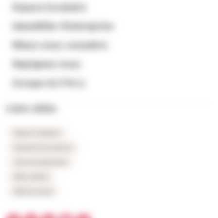
Espace locataire
Immobilier d’entreprise
Mieux nous connaitre
Rejoignez-nous
Groupe ALTHI
Liens utiles
Espace locataires
Extranet fournisseurs
Carte du patrimoine
FAQ Location
FAQ Accession