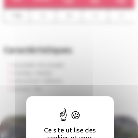
moy.
moy.
moy.
T1BIS
12
29
0
0
Caractéristiques
Accessibilité :
Non renseigné
Chauffage :
Individuel
Stationnement :
Indifférent
Ascenseur :
Non
Ce site utilise des
cookies et vous