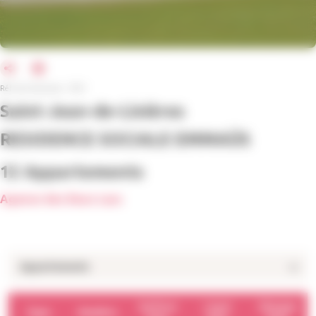
Réf. de l'annonce : 9721
Saint-Jean-de-Linières
RESIDENCE SOCIALE EMMAÜS
12 Appartements
Agence des Deux Lacs
Appartements
Surface
Loyer
Charges
Type
Nombre