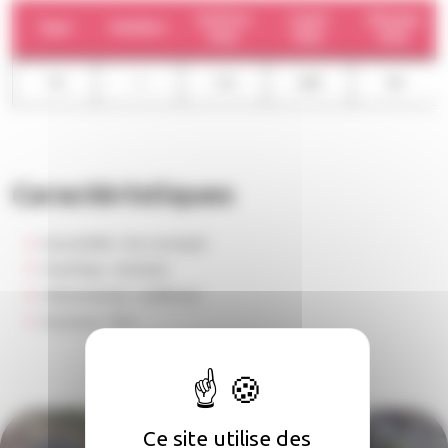
Surface
Loyer
Charges
Type
Nombre
moy.
moy.
moy.
T6
1
115
649
38
Caractéristiques
Accessibilité :
Non renseigné
Chauffage :
Individuel
Stationnement :
Indifférent
Ascenseur :
Non
Ce site utilise des