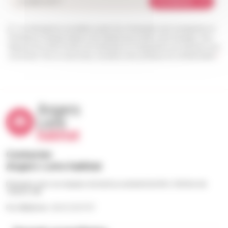
Je m'abonne
Les informations recueillies à partir de ce formulaire sont enregistrées et
transmises à l’équipe Angers Loire habitat pour traiter votre message. Vous
disposez d’un droit d’accès, de rectification et d’opposition aux données vous
concernant. Pour en savoir plus, consultez notre politique de confidentialité.
*
Contacter
Angers Loire habitat
Échangez avec nos équipes du lundi au vendredi de 9h à 12h30 et de
13h30 à 18h
Par téléphone : 02 41 23 57 57