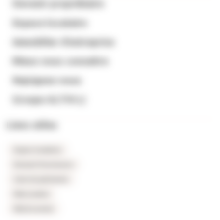
Devenir propriétaire
Espace locataire
Immobilier d’entreprise
Mieux nous connaitre
Rejoignez-nous
Groupe ALTHI
Liens utiles
Espace locataires
Extranet fournisseurs
Carte du patrimoine
FAQ Location
FAQ Accession