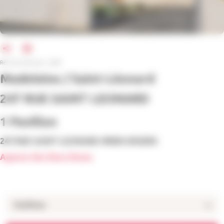
Réf. de l'annonce : 6205
Madeleine / Saint-Léonard
247 RUE SAINT LEONARD
1 Pavillon
247 RUE SAINT LEONARD 49000 ANGERS
Agence des Deux Roses
Pavillons