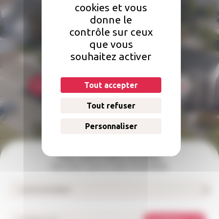
cookies et vous
Une question concernant votre
donne le
logement ?
contrôle sur ceux
que vous
Comment faire une réclamation ? Qui doit s'occuper des réparations
souhaitez activer
dans mon logement ? Comment payer mon loyer ?
Tout accepter
Foire aux questions
Nous contacter
Tout refuser
Personnaliser
Pour suivre notre actualité
Inscrivez-vous à notre newsletter