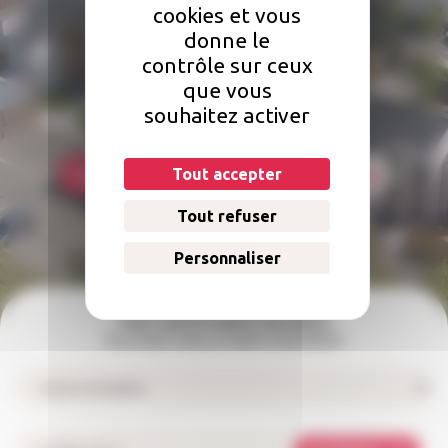
cookies et vous
Une question concernant votre
donne le
logement ?
contrôle sur ceux
que vous
Comment faire une réclamation ? Qui doit s'occuper des réparations
souhaitez activer
dans mon logement ? Comment payer mon loyer ?
Tout accepter
Foire aux questions
Nous contacter
Tout refuser
Personnaliser
Pour suivre notre actualité
Inscrivez-vous à notre newsletter