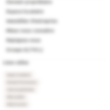
Devenir propriétaire
Espace locataire
Immobilier d’entreprise
Mieux nous connaitre
Rejoignez-nous
Groupe ALTHI
Liens utiles
Espace locataires
Extranet fournisseurs
Carte du patrimoine
FAQ Location
FAQ Accession