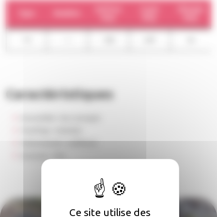
Surface
Loyer
Charges
Type
Nombre
moy.
moy.
moy.
T4
1
100
597
42
Caractéristiques
Accessibilité :
Non renseigné
Chauffage :
Individuel
Stationnement :
Indifférent
Ascenseur :
Non
Ce site utilise des