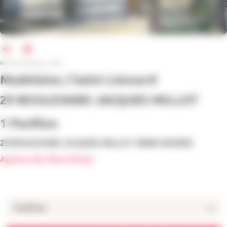
Réf. de l'annonce : 6233
Madeleine / Saint-Léonard
29 BOULEVARD JACQUES MILLOT
1 Pavillon
29 BOULEVARD JACQUES MILLOT 49000 ANGERS
Agence des Deux Roses
Pavillons