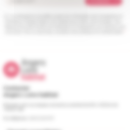
Je m'abonne
Les informations recueillies à partir de ce formulaire sont enregistrées et
transmises à l’équipe Angers Loire habitat pour traiter votre message. Vous
disposez d’un droit d’accès, de rectification et d’opposition aux données vous
concernant. Pour en savoir plus, consultez notre politique de confidentialité.
*
Contacter
Angers Loire habitat
Échangez avec nos équipes du lundi au vendredi de 9h à 12h30 et de
13h30 à 18h
Par téléphone : 02 41 23 57 57