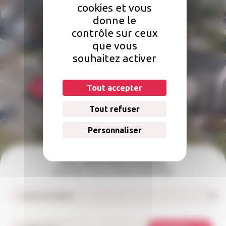
cookies et vous
Une question concernant votre
donne le
logement ?
contrôle sur ceux
que vous
Comment faire une réclamation ? Qui doit s'occuper des réparations
souhaitez activer
dans mon logement ? Comment payer mon loyer ?
Tout accepter
Foire aux questions
Nous contacter
Tout refuser
Personnaliser
Pour suivre notre actualité
Inscrivez-vous à notre newsletter