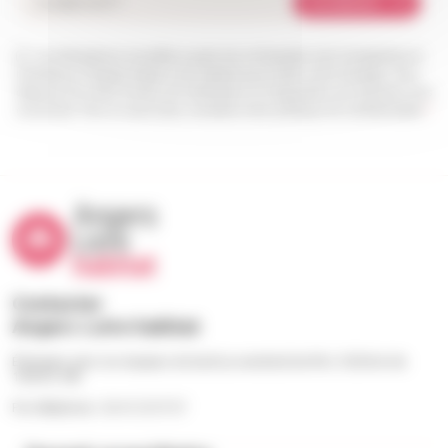
Je m'abonne
Les informations recueillies à partir de ce formulaire sont enregistrées et
transmises à l’équipe Angers Loire habitat pour traiter votre message. Vous
disposez d’un droit d’accès, de rectification et d’opposition aux données vous
concernant. Pour en savoir plus, consultez notre politique de confidentialité.
*
Contacter
Angers Loire habitat
Échangez avec nos équipes du lundi au vendredi de 9h à 12h30 et de
13h30 à 18h
Par téléphone : 02 41 23 57 57