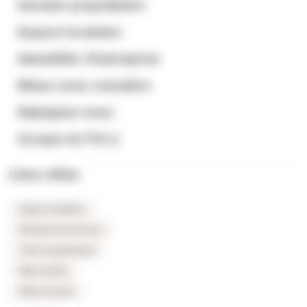
Devenir propriétaire
Espace locataire
Immobilier d’entreprise
Mieux nous connaitre
Rejoignez-nous
Groupe ALTHI
Liens utiles
Espace locataires
Extranet fournisseurs
Carte du patrimoine
FAQ Location
FAQ Accession