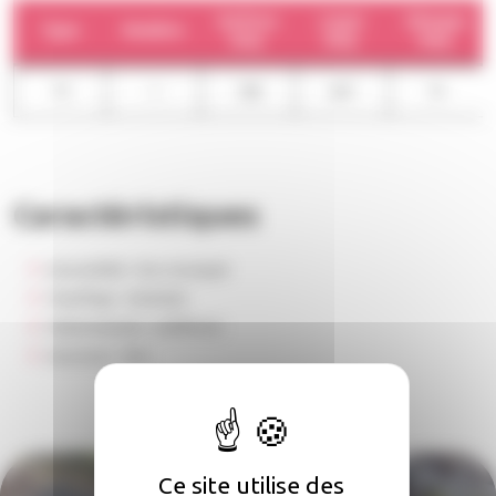
Surface
Loyer
Charges
Type
Nombre
moy.
moy.
moy.
T5
1
108
657
72
Caractéristiques
Accessibilité :
Non renseigné
Chauffage :
Individuel
Stationnement :
Indifférent
Ascenseur :
Non
Ce site utilise des