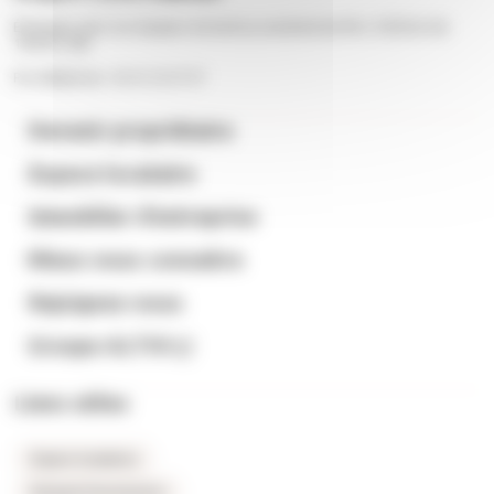
Échangez avec nos équipes du lundi au vendredi de 9h à 12h30 et de
13h30 à 18h
Par téléphone : 02 41 23 57 57
Devenir propriétaire
Espace locataire
Immobilier d’entreprise
Mieux nous connaitre
Rejoignez-nous
Groupe ALTHI
Liens utiles
Espace locataires
Extranet fournisseurs