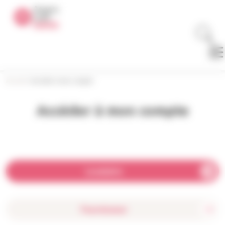
Panneau de gestion des cookies
Accueil
>
Accéder à mon compte
Accéder à mon compte
Locataire
Fournisseur