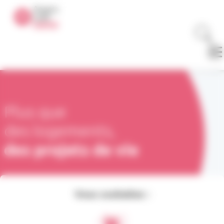
Panneau de gestion des cookies
Plus que
des logements,
des projets de vie
Vous souhaitez :