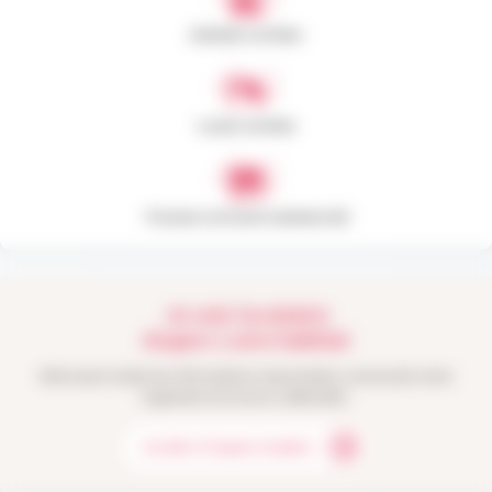
Acheter un bien
Louer un bien
Trouver un local commercial
Je suis locataire
Angers Loire habitat
Retrouvez toutes les informations importantes concernant votre
logement et la vie en collectivité.
Accéder à l’espace locataire