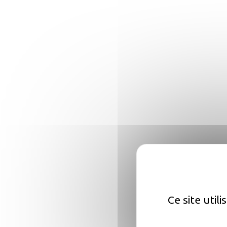
Ce site util