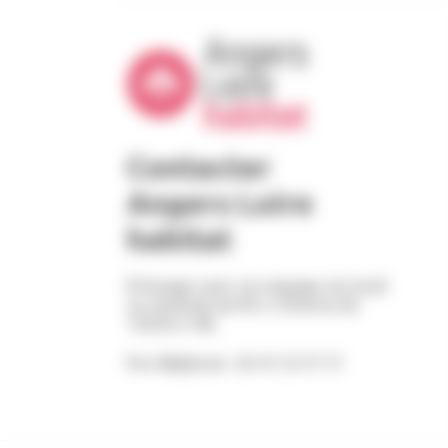
Contacter
Angers Loire
habitat
Échangez avec nos équipes du lundi
au vendredi de 9h à 12h30 et de
13h30 à 18h
Par téléphone : 02 41 23 57 57