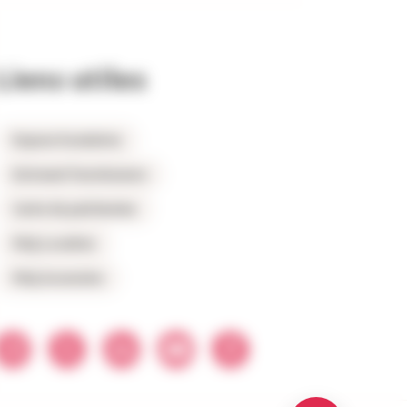
Liens utiles
Espace locataires
Extranet fournisseurs
Carte du patrimoine
FAQ Location
FAQ Accession