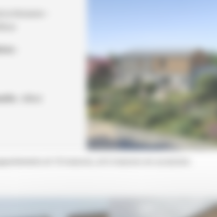
 la Moinerie –
lloux
ion :
elle :
début
ppartements et 10 maisons, et 6 maisons en accession.