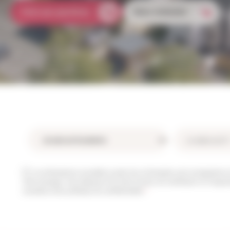
Foire aux questions
Nous contacter
Les informations recueillies à partir de ce formulaire sont enregistrées 
votre message. Vous disposez d’un droit d’accès, de rectification et d’oppo
consultez notre politique de confidentialité.
*