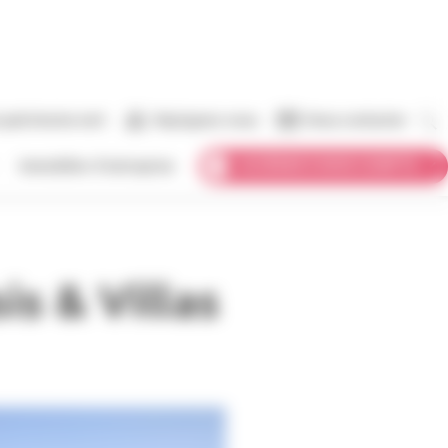
 patrimoine vert
Rejoignez-nous
Nous contacter
ACCÉDER À MON COMPTE
Immobilier d’entreprise
is & Villas