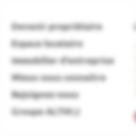
Devenir propriétaire
Espace locataire
Immobilier d’entreprise
Mieux nous connaitre
Rejoignez-nous
Groupe ALTHI