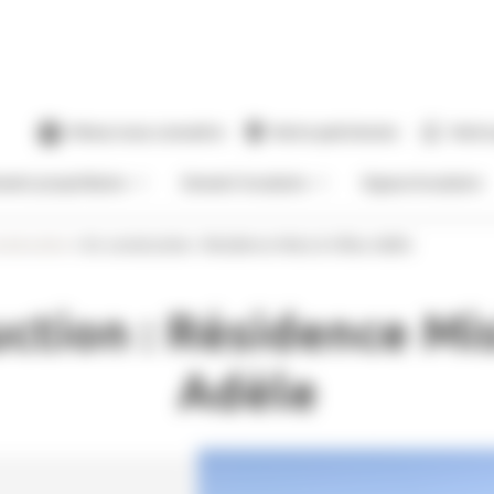
Mieux nous connaitre
Notre patrimoine
Notre
venir propriétaire
Devenir locataire
Espace locataire
nstruction
>
En construction : Résidence Misis & Villas Adèle
ction : Résidence Mis
Adèle