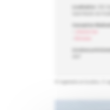
Localisation :
ZAC de
Saint-Martin-du-Foui
Conception-Réalisat
–
Johanne San
–
Boisseau
Livraison prévisionn
2027
41 logements en location, 31 a