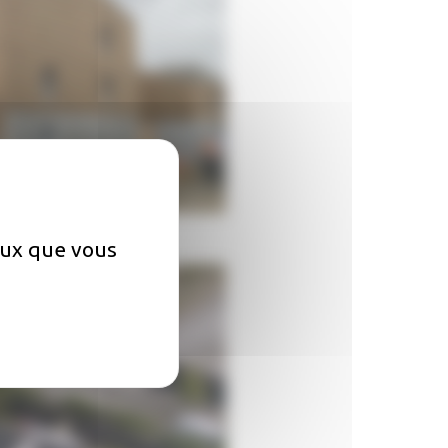
ceux que vous
ment ?
? Comment payer mon loyer ?