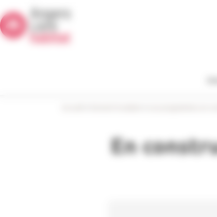
Panneau de gestion des cookies
De
Accueil
>
Devenir locataire
>
Les programmes en co
En constru