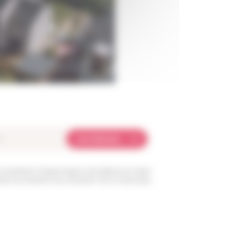
Je m'abonne
et transmises à l’équipe Angers Loire habitat pour traiter
sition aux données vous concernant. Pour en savoir plus,