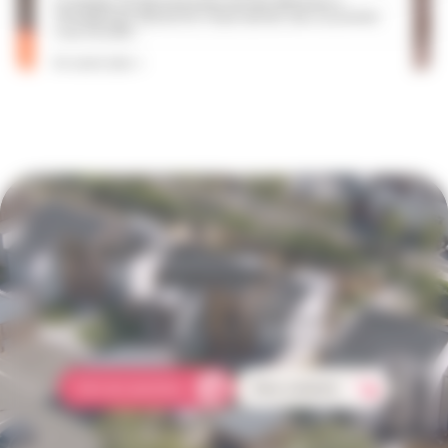
Le chantier de déconstruction de l'îlot Allonneau a
officiellement démarré le 19 juin dernier avec un premier
coup de pelle....
En savoir plus >
Une question concernant votre
logement ?
Comment faire une réclamation ? Qui doit s'occuper des réparations
dans mon logement ? Comment payer mon loyer ?
Foire aux questions
Nous contacter