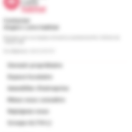
Contacter
Angers Loire habitat
Échangez avec nos équipes du lundi au vendredi de 9h à 12h30 et de
13h30 à 18h
Par téléphone : 02 41 23 57 57
Devenir propriétaire
Espace locataire
Immobilier d’entreprise
Mieux nous connaitre
Rejoignez-nous
Groupe ALTHI