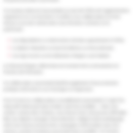
Ce nouveau statut est une première au sein de l’office de l’agglomération
angevine et sur son territoire. Il confère à ses collaborateurs le droit
dresser un procès-verbal suite à une infraction commise sur le
patrimoine :
Les dégradations ou destructions de biens appartenant à l’office
Le dépôt, l’abandon ou le jet de détritus ou d’encombrants
Les tags inscrits sur les bâtiments d’Angers Loire habitat
Le tribunal d’Angers déterminera le montant de la contravention en
fonction de l’infraction.
Un collaborateur assermenté bénéfice également d’une protection
juridique renforcée en cas d’outrage ou d’agression.
Pour l’un de nos collaborateurs nouvellement assermenté, il s’agit d’un
dispositif intéressant dans la lutte contre les incivilités : « dans mon
secteur comme dans d’autres, nous faisons face à de grosses difficultés
liées aux dépôts sauvages d’encombrants. Malgré toute la pédagogie
dont nous faisons preuve et les compagnes d’information que nous
menons, certains locataires poursuivent leurs incivilités. Ce nouveau