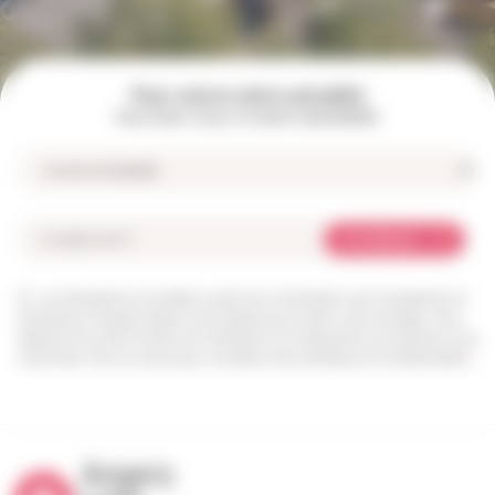
Pour suivre notre actualité
Inscrivez-vous à notre newsletter
Je m'abonne
Les informations recueillies à partir de ce formulaire sont enregistrées et
transmises à l’équipe Angers Loire habitat pour traiter votre message. Vous
disposez d’un droit d’accès, de rectification et d’opposition aux données vous
concernant. Pour en savoir plus, consultez notre politique de confidentialité.
*