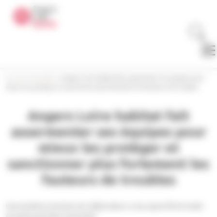
Panneau de gestion des cookies
Accueil
>
Actualités
>
Angers Loire habitat fait assermenter ses équipes pour
mieux les protéger et sanctionner plus fortement les fauteurs de troubles
Angers Loire habitat fait
assermenter ses équipes pour
mieux les protéger et
sanctionner plus fortement les
fauteurs de troubles
Une première promotion de collaborateurs a reçu aujourd’hui le statut
de garde particulier assermenté.