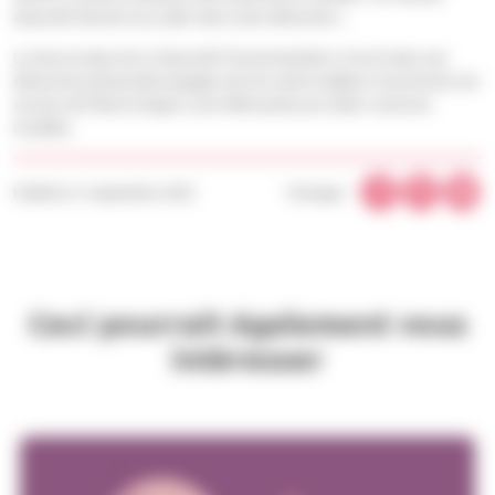
dispositif devrait nous aider dans notre démarche ».
La mise en place de ce dispositif d’assermentation s’inscrit dans une
démarche partenariale engagée avec les autres bailleurs du territoire, les
services de l’Etat et Angers Loire Métropole pour lutter contre les
incivilités.
Publié le 21 septembre 2023
Partager :
Ceci pourrait également vous
intéresser