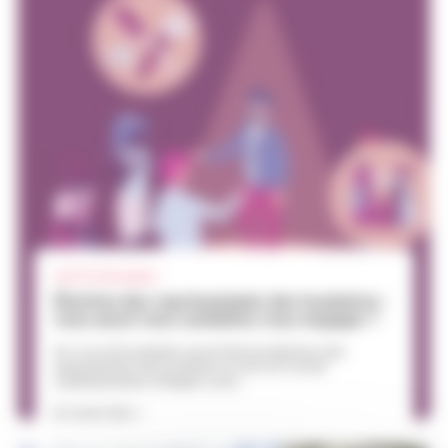
30.07
| Particuliers
Élection des représentants des locataires :
vous aussi vous souhaitez vous engager ?
Du 12 au 30 novembre auront lieu les élections des
représentants des locataires au sein du Conseil
d’administration d’Angers Loire...
En savoir plus >