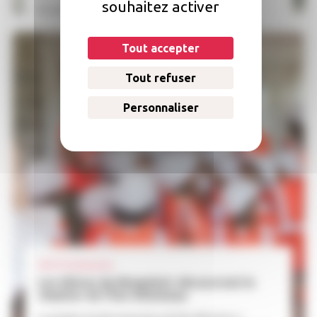
souhaitez activer
En savoir plus >
Tout accepter
Tout refuser
Personnaliser
09.07
| Partenaires
Les élèves de Monplaisir découvrent le
chantier de l’îlot Allonneau