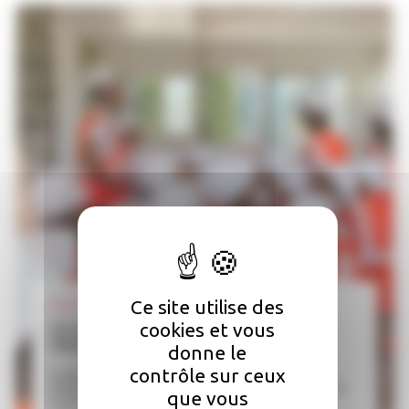
Ce site utilise des
09.07
| Partenaires
cookies et vous
Les élèves de Monplaisir découvrent le
chantier de l’îlot Allonneau
donne le
contrôle sur ceux
Le chantier de déconstruction de l'îlot Allonneau a
officiellement démarré le 19 juin dernier avec un premier
que vous
coup de pelle....