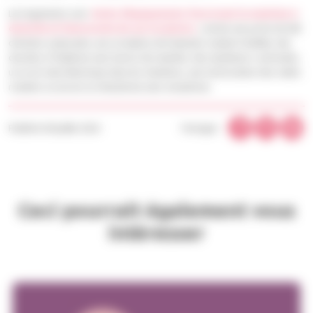
Les logements sont
dotés d’équipements favorisant le maintien à
domicile et l’autonomie de ses locataires
comme une porte du hall
d’entrée coulissante, une circulation de fauteuils roulants facilitée, des
douches à l’italienne avec barres de maintien, des enjoliveurs contrastés,
un va-et-vient électrique dans les chambres, une motorisation des volets
roulants ou encore un interphone avec visiophone.
Publié le 09 juillet 2024
Partager :
Ceci pourrait également vous
intéresser