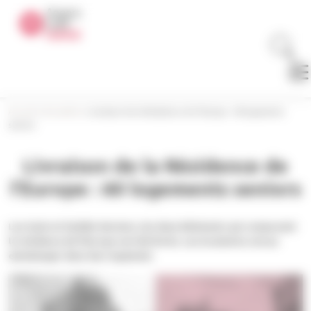
Panneau de gestion des cookies
Accueil
>
Actualités
>
Livraison de la Résidence de l’Europe : 60 logements
seniors
Livraison de la Résidence de
l’Europe : 60 logements seniors
Les 6 juin et 9 juillet derniers, les deux bâtiments qui composent
la résidence de l’Europe ont été livrés. Les locataires ont pu
emménager dans leur logement.