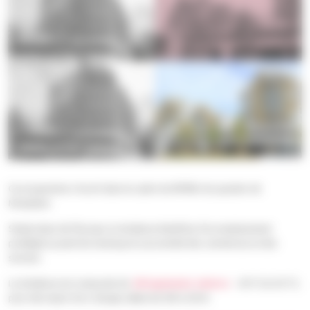
Ce programme s’inscrit dans le cadre du NPNRU du quartier de
Monplaisir.
Située place de l’Europe, la résidence bénéficie d’un emplacement
privilégié au pied du tramway et à proximité des commerces et des
services.
La résidence est composée de
60 logements séniors
– 40 T2 et 20 T3,
pour des loyers hors charges allant de 305 à 520 €.