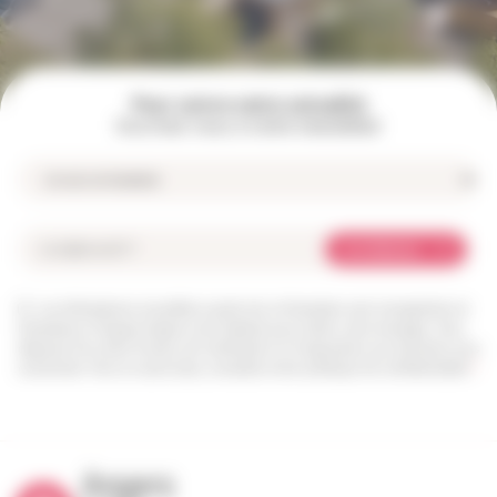
Pour suivre notre actualité
Inscrivez-vous à notre newsletter
Je m'abonne
Les informations recueillies à partir de ce formulaire sont enregistrées et
transmises à l’équipe Angers Loire habitat pour traiter votre message. Vous
disposez d’un droit d’accès, de rectification et d’opposition aux données vous
concernant. Pour en savoir plus, consultez notre politique de confidentialité.
*