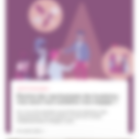
30.07
| Particuliers
Élection des représentants des locataires :
vous aussi vous souhaitez vous engager ?
Du 12 au 30 novembre auront lieu les élections des
représentants des locataires au sein du Conseil
d’administration d’Angers Loire...
En savoir plus >