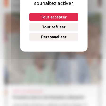
souhaitez activer
En savoir plus >
Tout accepter
Tout refuser
Personnaliser
08.07
| Uncategorized
Première pierre du Domaine Lafayette
Jeanne Behre-Robinson, adjointe au Maire d'Angers en