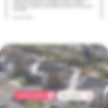
charge de l'urbanisme, Christelle Lardeux-Coiffard,
présidente d'Angers Loire habitat, et Ludovic Montaudon,
président...
En savoir plus >
Une question concernant votre
logement ?
Comment faire une réclamation ? Qui doit s'occuper des réparations
dans mon logement ? Comment payer mon loyer ?
Foire aux questions
Nous contacter