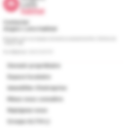
Contacter
Angers Loire habitat
Échangez avec nos équipes du lundi au vendredi de 9h à 12h30 et de
13h30 à 18h
Par téléphone : 02 41 23 57 57
Devenir propriétaire
Espace locataire
Immobilier d’entreprise
Mieux nous connaitre
Rejoignez-nous
Groupe ALTHI