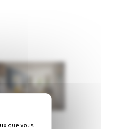
ceux que vous