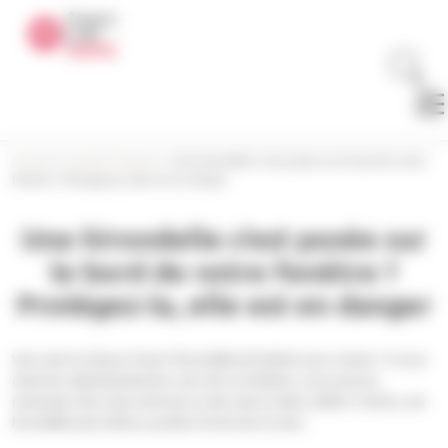
Panneau de gestion des cookies
Accueil
>
Conseils d’experts
>
Une hirondelle s’est posée sur le bord de votre
fenêtre ? Protégez-la, elle est en danger
Une hirondelle s’est posée sur
le bord de votre fenêtre ?
Protégez-la, elle est en danger
Vous avez la chance d’avoir l’hirondelle de fenêtre pour voisine ? Si vous
observez attentivement les coins de vos fenêtres, vous pourrez
remarquer des traces de boue ou des nids en demi-sphère. Parfois, une
hirondelle peut même y pointer le bout de son bec.