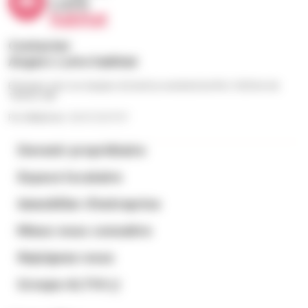
Contacter
Angers Loire habitat
Échangez avec nos équipes du lundi au vendredi de 9h à 12h30 et de
13h30 à 18h
Par téléphone : 02 41 23 57 57
Devenir propriétaire
Espace locataire
Immobilier d’entreprise
Mieux nous connaitre
Rejoignez-nous
Groupe ALTHI