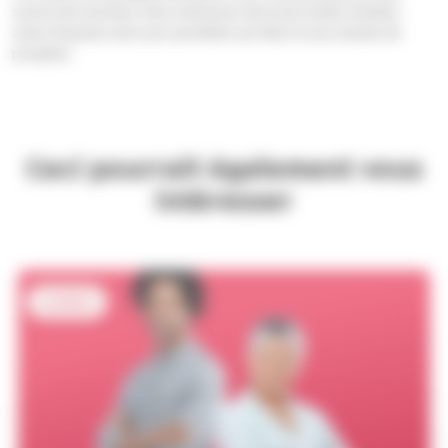
sources de nourriture. Nous choisissons de ne pas tondre certaines
zones d’espaces verts pour permettre aux fleurs et aux insectes de
prospérer.
Ceci pourrait également vous
intéresser
Location