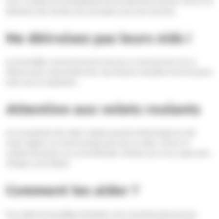
Loire. Ce déclin est principalement dû à la destruction de leurs nids et à la
diminution des insectes, leur principale source de nourriture.
Ne détruisez pas leurs nids !
Les hirondelles consacrent environ dix jours à construire leur nid. Le
détruire peut compromettre leur reproduction annuelle et tuer les jeunes
entre mars et septembre.
Attention aux volets roulants
Les mouvements des volets roulants peuvent endommager les nids.
Soyez vigilant si un nid est présent près de vos volets, surtout s’il
contient des jeunes. En cas de difficulté, n’hésitez pas à vous rapprocher
d’Angers Loire habitat.
Comment les aider ?
Pour aider les hirondelles de fenêtre, il est crucial de préserver leurs