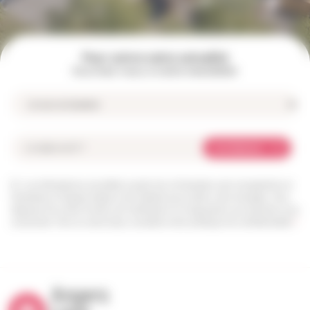
Pour suivre notre actualité
Inscrivez-vous à notre newsletter
Je m'abonne
Les informations recueillies à partir de ce formulaire sont enregistrées et
transmises à l’équipe Angers Loire habitat pour traiter votre message. Vous
disposez d’un droit d’accès, de rectification et d’opposition aux données vous
concernant. Pour en savoir plus, consultez notre politique de confidentialité.
*