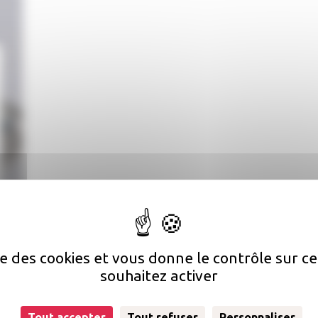
ise des cookies et vous donne le contrôle sur 
souhaitez activer
Tout accepter
Tout refuser
Personnaliser