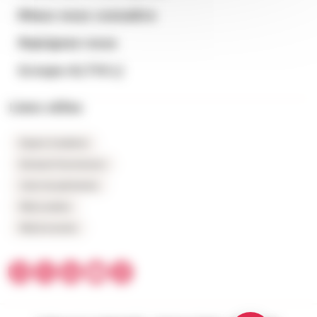
Mieux nous connaitre
Rejoignez-nous
Groupe ALTHI
Liens utiles
Espace locataires
Extranet fournisseurs
Carte du patrimoine
FAQ Location
FAQ Accession