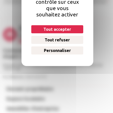
contrôle sur ceux
concernant. Pour en savoir plus, consultez notre politique de confidentialité.
*
que vous
souhaitez activer
Tout accepter
Tout refuser
Contacter
Personnaliser
Angers Loire habitat
Échangez avec nos équipes du lundi au vendredi de 9h à 12h30 et de
13h30 à 18h
Par téléphone : 02 41 23 57 57
Devenir propriétaire
Espace locataire
Immobilier d’entreprise