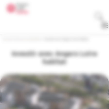
Panneau de gestion des cookies
Accueil
>
Devenir propriétaire
>
Investir avec Angers Loire habitat
Investir avec Angers Loire
habitat
Une question concernant votre
logement ?