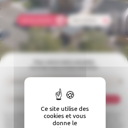
Comment faire une réclamation ? Qui doit s'occuper des réparations
dans mon logement ? Comment payer mon loyer ?
Foire aux questions
Nous contacter
Pour suivre notre actualité
Inscrivez-vous à notre newsletter
Je m'abonne
Ce site utilise des
cookies et vous
Les informations recueillies à partir de ce formulaire sont enregistrées et
transmises à l’équipe Angers Loire habitat pour traiter votre message. Vous
donne le
disposez d’un droit d’accès, de rectification et d’opposition aux données vous