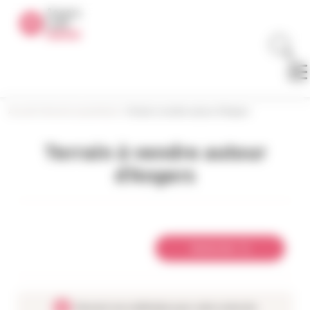
Panneau de gestion des cookies
Accueil
>
Devenir propriétaire
>
Terrain à vendre autour d’Angers
Terrain à vendre autour
d’Angers
Rechercher
Recevoir une notification pour cette recherche