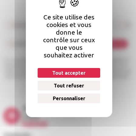
Pour suivre notre actualité
Inscrivez-vous à notre newsletter
Ce site utilise des
cookies et vous
donne le
contrôle sur ceux
Je m'abonne
que vous
souhaitez activer
Les informations recueillies à partir de ce formulaire sont enregistrées et
transmises à l’équipe Angers Loire habitat pour traiter votre message. Vous
disposez d’un droit d’accès, de rectification et d’opposition aux données vous
Tout accepter
concernant. Pour en savoir plus, consultez notre politique de confidentialité.
*
Tout refuser
Personnaliser
Contacter