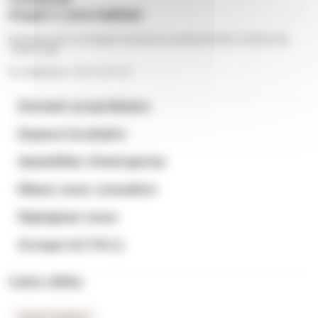
Angers Loire habitat
Échangez avec nos équipes du lundi au vendredi de 9h à 12h30 et de
13h30 à 18h
Par téléphone : 02 41 23 57 57
Devenir propriétaire
Espace locataire
Immobilier d’entreprise
Mieux nous connaitre
Rejoignez-nous
Groupe ALTHI
Liens utiles
Espace locataires