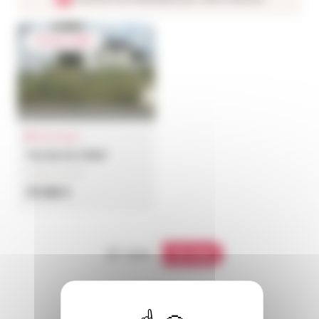
Terrain à bâtir
Mûrs-Erigné
Terrain de 330m²
Terrain à vendre
78 480 €
Carte
Liste