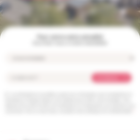
Pour suivre notre actualité
Inscrivez-vous à notre newsletter
Je m'abonne
Les informations recueillies à partir de ce formulaire sont enregistrées et
transmises à l’équipe Angers Loire habitat pour traiter votre message. Vous
disposez d’un droit d’accès, de rectification et d’opposition aux données vous
concernant. Pour en savoir plus, consultez notre politique de confidentialité.
*