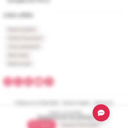
Groupe ALTHI
Liens utiles
Espace locataires
Extranet fournisseurs
Carte du patrimoine
FAQ Location
FAQ Accession
Politique de confidentialité
Mentions légales
Plan du site
Réalisé pour vous avec passion | Voyelle
Angers, Lac de Maine
Emplacement de parking
Demande d'information
Être rappelé