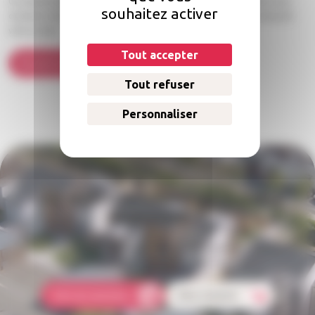
Un interlocuteur unique vous apportera une expertise-conseil et vous
souhaitez activer
orientera dans vos démarches en vous accompagnant tout au long de
votre projet.
Tout accepter
En savoir plus sur nos engagements
Tout refuser
Personnaliser
Une question concernant votre
logement ?
Comment faire une réclamation ? Qui doit s'occuper des réparations
dans mon logement ? Comment payer mon loyer ?
Foire aux questions
Nous contacter