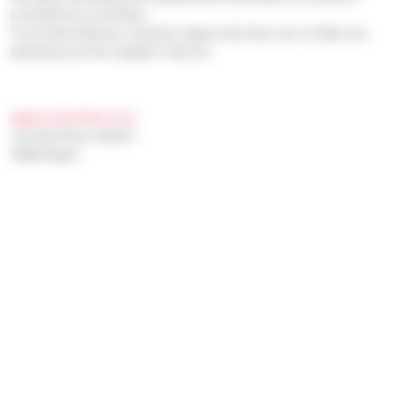
proximité du Lac de Maine.
Si vous êtes intéressé, contactez l’agence des Deux Lacs ou faites une
demande pour être rappelé ci-dessous.
Agence des Deux Lacs
3 bis Rue Pierre Gaubert
49000 Angers