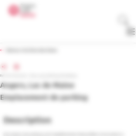
Panneau de gestion des cookies
Retour à la liste des biens
Réf. de l'annonce : Deux_Lacs_Parking_Férolboscq
Angers, Lac de Maine
Emplacement de parking
Description
Des places de parking sont régulièrement disponibles à la location à