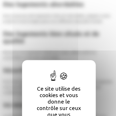
Des logements abordables
Nous proposons des logements à des prix abordables, adaptés à votre
projet et à votre budget grâce à nos différents dispositifs d’achat.
Des logements bien situés et de
qualité
Découvrez nos logements idéalement situés, alliant confort et
accessibilité, proche des commodités.
Sécurité d’achat
Pour votre sécurité et votre confort, selon votre profil et votre logement,
nous vous offrons des garanties pouvant aller jusqu’à 10 ans (voir
Ce site utilise des
conditions auprès d’ALh accession).
cookies et vous
donne le
Un interlocuteur unique
contrôle sur ceux
que vous