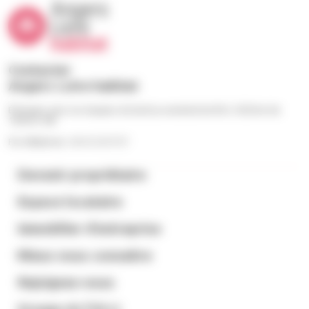
Contacter
Angers Loire habitat
Échangez avec nos équipes du lundi au vendredi de 9h à 12h30 et de
13h30 à 18h
Par téléphone : 02 41 23 57 57
Devenir propriétaire
Espace locataire
Immobilier d’entreprise
Mieux nous connaitre
Rejoignez-nous