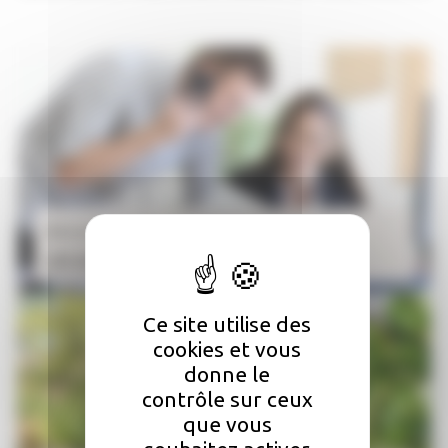
Découvrez les métiers
LES ACTIVITÉS FONCTIONNELLES
Ce site utilise des
cookies et vous
donne le
contrôle sur ceux
que vous