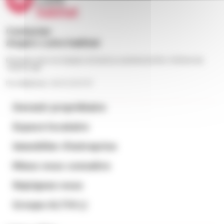
Contacter
Angers Loire habitat
Échangez avec nos équipes du lundi au vendredi de 9h à 12h30 et de
13h30 à 18h
Par téléphone : 02 41 23 57 57
Devenir propriétaire
Espace locataire
Immobilier d’entreprise
Mieux nous connaitre
Rejoignez-nous
Groupe ALTHI