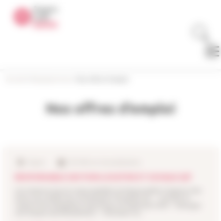
Panneau de gestion des cookies
Accueil
>
Rejoignez-nous
>
Nos offres d’emploi
Nos offres d’emploi
Angers
CDI 34H sur 4 jours/semaine
RESPONSABLE GESTION LOCATIVE ET SOCIALE H/F
Vos missions Sous la responsabilité du Responsable d’agence des
Deux Lacs, il/elle sera notamment chargé(e) de : – Garantir le
respect de la législation spécifique au logement HLM. – Manager
une équipe pluridisciplinaire. – Participer au…