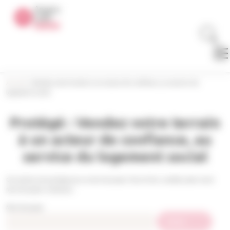
Panneau de gestion des cookies
Accueil
>
Vendez votre terrain à un acteur de confiance, au service du
logement social
Protégé : Vendez votre terrain
à un acteur de confiance, au
service du logement social
Cet article est protégé par un mot de passe. Pour le lire, veuillez saisir votre
mot de passe ci-dessous :
Mot de passe :