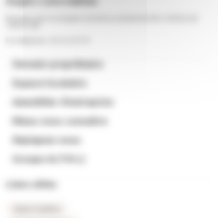
Angers Loire habitat
Échangez avec nos équipes du lundi au vendredi de 9h à 12h30 et de
13h30 à 18h
Par téléphone : 02 41 23 57 57
Devenir propriétaire
Espace locataire
Immobilier d’entreprise
Mieux nous connaitre
Rejoignez-nous
Groupe ALTHI
Liens utiles
Espace locataires