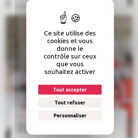
En savoir plus >
Ce site utilise des
cookies et vous
donne le
contrôle sur ceux
que vous
souhaitez activer
Tout accepter
Tout refuser
Personnaliser
09.07
| Partenaires
Les élèves de Monplaisir découvrent le
chantier de l’îlot Allonneau