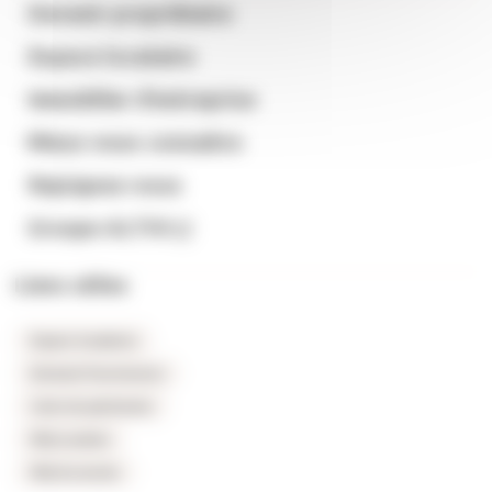
Devenir propriétaire
Espace locataire
Immobilier d’entreprise
Mieux nous connaitre
Rejoignez-nous
Groupe ALTHI
Liens utiles
Espace locataires
Extranet fournisseurs
Carte du patrimoine
FAQ Location
FAQ Accession