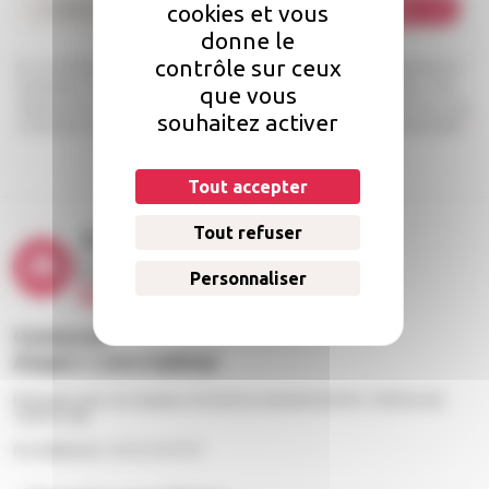
cookies et vous
Je m'abonne
donne le
contrôle sur ceux
Les informations recueillies à partir de ce formulaire sont enregistrées et
transmises à l’équipe Angers Loire habitat pour traiter votre message. Vous
que vous
disposez d’un droit d’accès, de rectification et d’opposition aux données vous
souhaitez activer
concernant. Pour en savoir plus, consultez notre politique de confidentialité.
*
Tout accepter
Tout refuser
Personnaliser
Contacter
Angers Loire habitat
Échangez avec nos équipes du lundi au vendredi de 9h à 12h30 et de
13h30 à 18h
Par téléphone : 02 41 23 57 57