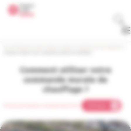
Panneau de gestion des cookies
Accueil
>
Bienvenue dans l’espace locataire
>
L’entretien de mon logement
>
Comment utiliser votre commande murale de chauffage ?
Comment utiliser votre
commande murale de
chauffage ?
DU-260_Guide-Utilisation_Commande-Murale-OGGA
Télécharger